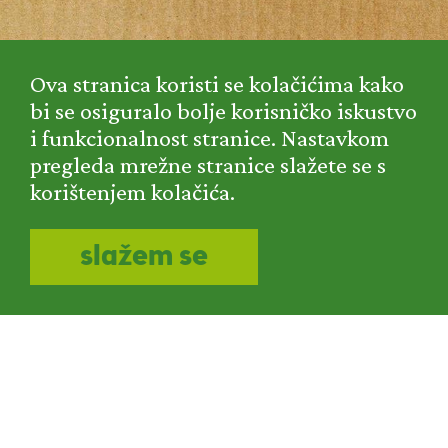
Ova stranica koristi se kolačićima kako
bi se osiguralo bolje korisničko iskustvo
OBJAVLJENO:05.03.2021.
i funkcionalnost stranice. Nastavkom
pregleda mrežne stranice slažete se s
Smart nagrada
korištenjem kolačića.
slažem se