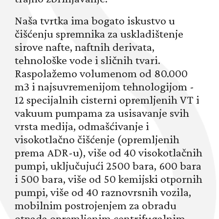
Naša tvrtka ima bogato iskustvo u
čišćenju spremnika za uskladištenje
sirove nafte, naftnih derivata,
tehnološke vode i sličnih tvari.
Raspolažemo volumenom od 80.000
m3 i najsuvremenijom tehnologijom -
12 specijalnih cisterni opremljenih VT i
vakuum pumpama za usisavanje svih
vrsta medija, odmašćivanje i
visokotlačno čišćenje (opremljenih
prema ADR-u), više od 40 visokotlačnih
pumpi, uključujući 2500 bara, 600 bara
i 500 bara, više od 50 kemijski otpornih
pumpi, više od 40 raznovrsnih vozila,
mobilnim postrojenjem za obradu
otpada opremljenim centrifugalnim