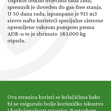
Usprkos teškim uvjetima rada zimi,
spremnik je doveden do gas-free stanja.
U 50 dana rada, ispumpano je 915 m3
sirove nafte koristeći specijalne cisterne
opremljene vakuum pumpom prema
ADR-u te je zbrinuto 183.000 kg
otpada.
O NAMA
Ova stranica koristi se kolačićima kako
NAŠE USLUGE
NOVOSTI
bi se osiguralo bolje korisničko iskustvo
KARIJERE
i funkcionalnost stranice. Nastavkom