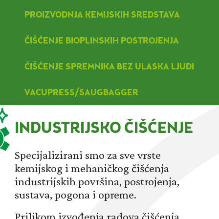
PROIZVODNJA KEMIJSKIH SREDSTAVA
ČIŠĆENJE BIOPLINSKIH POSTROJENJA
ČIŠĆENJE SPREMNIKA BEZ ULASKA LJUDI
VACUPRESS/SAUGBAGGER
INDUSTRIJSKO ČIŠĆENJE
Specijalizirani smo za sve vrste
kemijskog i mehaničkog čišćenja
industrijskih površina, postrojenja,
sustava, pogona i opreme.
Prilikom izvođenja radova čišćenja