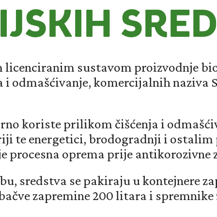
IJSKIH SRE
 licenciranim sustavom proizvodnje bi
ja i odmašćivanje, komercijalnih naziva 
rno koriste prilikom čišćenja i odmašćiv
iji te energetici, brodogradnji i ostali
je procesna oprema prije antikorozivne z
u, sredstva se pakiraju u kontejnere za
ačve zapremine 200 litara i spremnike 