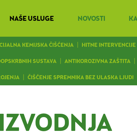
NAŠE USLUGE
NOVOSTI
KA
CIJALNA KEMIJSKA ČIŠĆENJA
HITNE INTERVENCIJE
DOOPSKRBNIH SUSTAVA
ANTIKOROZIVNA ZAŠTITA
ROJENJA
ČIŠĆENJE SPREMNIKA BEZ ULASKA LJUDI
IZVODNJA