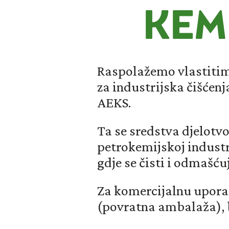
KEM
Raspolažemo vlastitim
za industrijska čišćen
AEKS.
Ta se sredstva djelotvo
petrokemijskoj industr
gdje se čisti i odmašću
Za komercijalnu uporab
(povratna ambalaža), b