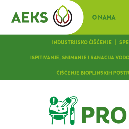
O NAMA
INDUSTRIJSKO ČIŠĆENJE
SPE
ISPITIVANJE, SNIMANJE I SANACIJA VO
ČIŠĆENJE BIOPLINSKIH POST
PRO