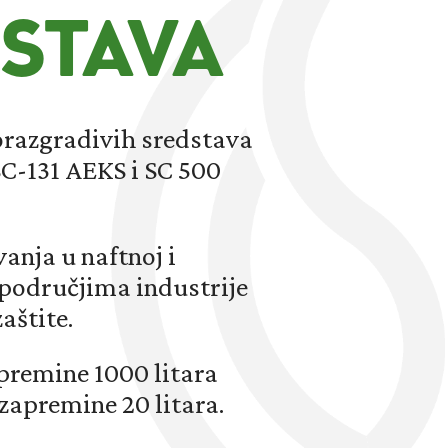
DSTAVA
orazgradivih sredstava
SC-131 AEKS i SC 500
anja u naftnoj i
m područjima industrije
aštite.
premine 1000 litara
zapremine 20 litara.